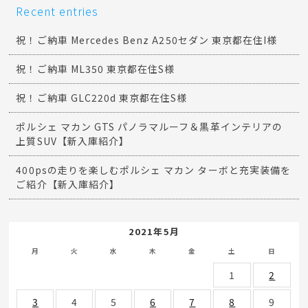
Recent entries
祝！ご納車 Mercedes Benz A250セダン 東京都在住I様
祝！ご納車 ML350 東京都在住S様
祝！ご納車 GLC220d 東京都在住S様
ポルシェ マカン GTS パノラマルーフ＆黒革インテリアの
上質SUV【新入庫紹介】
400psの走りを楽しむポルシェ マカン ターボと充実装備を
ご紹介【新入庫紹介】
2021年5月
月
火
水
木
金
土
日
1
2
3
4
5
6
7
8
9