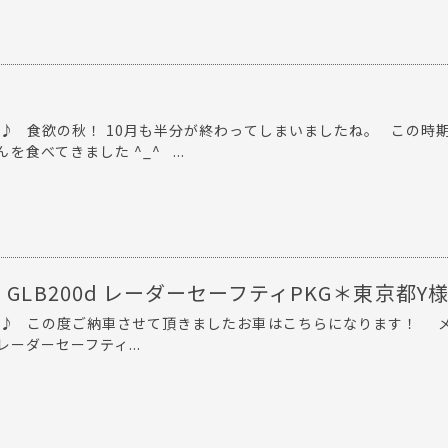
 ♪ 食欲の秋！ 10月も半分が終わってしまいましたね。 この時
食べてきました ^_^ ...
 GLB200d レーダーセーフティPKG＊東京都Y
 ♪ この度ご納車させて頂きましたお車はこちらになります！ 
 レーダーセーフティ...