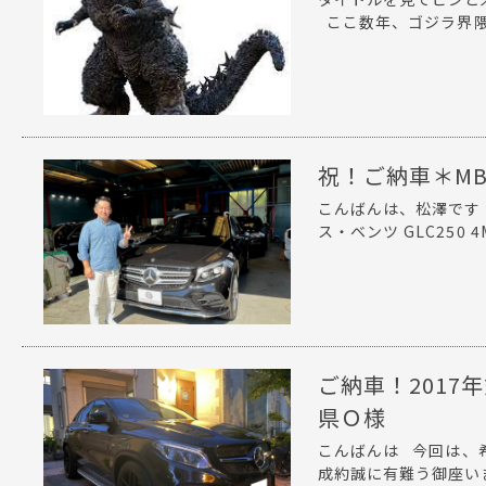
ここ数年、ゴジラ界隈が
祝！ご納車＊MB 
こんばんは、松澤です
ス・ベンツ GLC250 4M
ご納車！2017
県Ｏ様
こんばんは 今回は、
成約誠に有難う御座いま