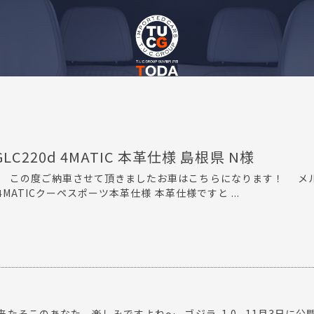
LC220d 4MATIC 本革仕様 島根県 N様
。 この度ご納車させて頂きましたお車はこちらになります！ メ
 4MATICクーペスポーツ本革仕様 本革仕様ですと ...
たそこのあなた、楽しみですよね～ ゴジラ-1.0 11月3日に公