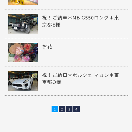
祝！ご納車＊MB G550ロング＊東
京都E様
お花
祝！ご納車＊ポルシェ マカン＊東
京都O様
1
2
3
4