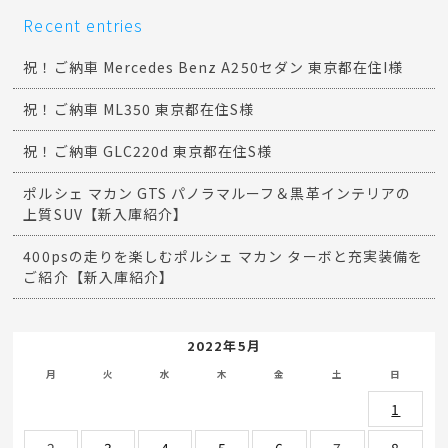
Recent entries
祝！ご納車 Mercedes Benz A250セダン 東京都在住I様
祝！ご納車 ML350 東京都在住S様
祝！ご納車 GLC220d 東京都在住S様
ポルシェ マカン GTS パノラマルーフ＆黒革インテリアの
上質SUV【新入庫紹介】
400psの走りを楽しむポルシェ マカン ターボと充実装備を
ご紹介【新入庫紹介】
2022年5月
月
火
水
木
金
土
日
1
2
3
4
5
6
7
8