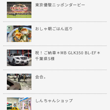
東京優駿ニッポンダービー
おしゃ朝ごはん巡り
祝！ご納車＊MB GLK350 BL-EF＊
千葉県S様
会合。
しんちゃんショップ