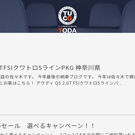
.0TFSIクワトロSラインPKG 神奈川県
田店の佐々木です。 今年最後の納車ブログです。 今年は佐々木で締
車はこちら！ アウディ Q5 2.0TFSIクワトロSラインパ...
新春セール 選べるキャンペーン！！
から選べるキャンペーン！ 1/1～1/14までの間にご成約頂いた