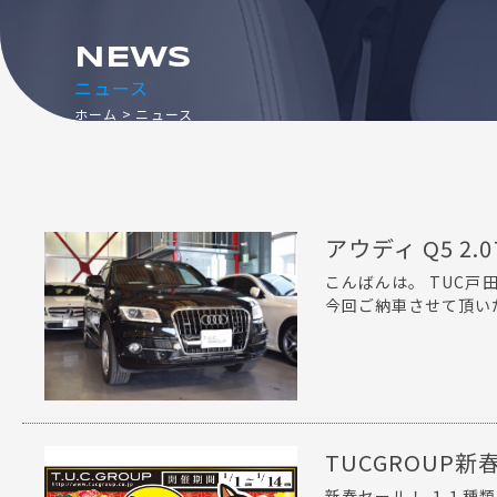
NEWS
ニュース
ホーム
ニュース
アウディ Q5 2
こんばんは。 TUC戸
今回ご納車させて頂いたお
TUCGROUP
新春セール！ １１種類