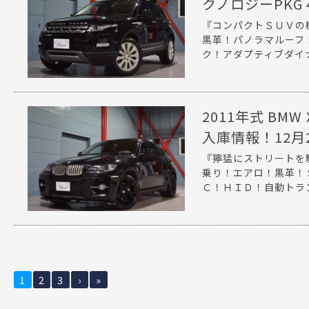
クノロジーPKG 
『コンパクトＳＵＶの
黒革！パノラマルーフ
ク！アダプティブダイナミ
2011年式 BMW
入庫情報！12月
『獰猛にストリートを
乗り！エアロ！黒革！
Ｃ！ＨＩＤ！自動トラン
1
2
3
›
»