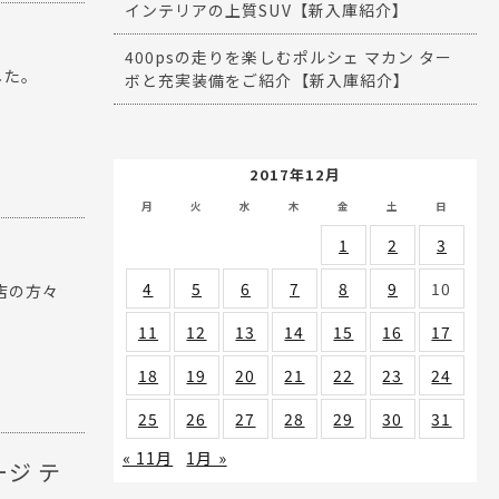
インテリアの上質SUV【新入庫紹介】
400psの走りを楽しむポルシェ マカン ター
した。
ボと充実装備をご紹介【新入庫紹介】
2017年12月
月
火
水
木
金
土
日
1
2
3
4
5
6
7
8
9
10
店の方々
11
12
13
14
15
16
17
18
19
20
21
22
23
24
25
26
27
28
29
30
31
« 11月
1月 »
ジ テ