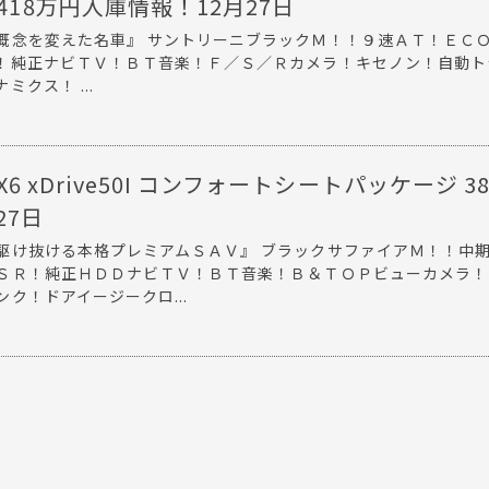
418万円入庫情報！12月27日
概念を変えた名車』 サントリーニブラックＭ！！９速ＡＴ！ＥＣ
！純正ナビＴＶ！ＢＴ音楽！Ｆ／Ｓ／Ｒカメラ！キセノン！自動ト
クス！ ...
 X6 xDrive50I コンフォートシートパッケージ 3
27日
駆け抜ける本格プレミアムＳＡＶ』 ブラックサファイアＭ！！中
ＳＲ！純正ＨＤＤナビＴＶ！ＢＴ音楽！Ｂ＆ＴＯＰビューカメラ！
ク！ドアイージークロ...