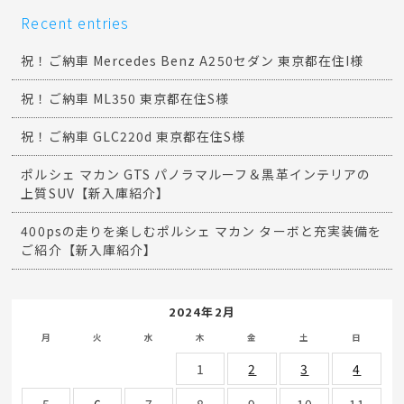
Recent entries
祝！ご納車 Mercedes Benz A250セダン 東京都在住I様
祝！ご納車 ML350 東京都在住S様
祝！ご納車 GLC220d 東京都在住S様
ポルシェ マカン GTS パノラマルーフ＆黒革インテリアの
上質SUV【新入庫紹介】
400psの走りを楽しむポルシェ マカン ターボと充実装備を
ご紹介【新入庫紹介】
2024年2月
月
火
水
木
金
土
日
1
2
3
4
5
6
7
8
9
10
11