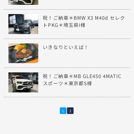
祝！ご納車＊BMW X3 M40d セレク
トPKG＊埼玉県I様
いきなりといえば！
祝！ご納車＊MB GLE450 4MATIC
スポーツ＊東京都S様
1
2