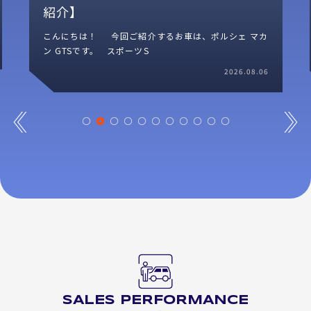
庫紹介】
こんにちは！ ポルシェ マカン ターボ スポーツクロ
ノPKGが入庫しました！
2026.08.06
20
SALES PERFORMANCE