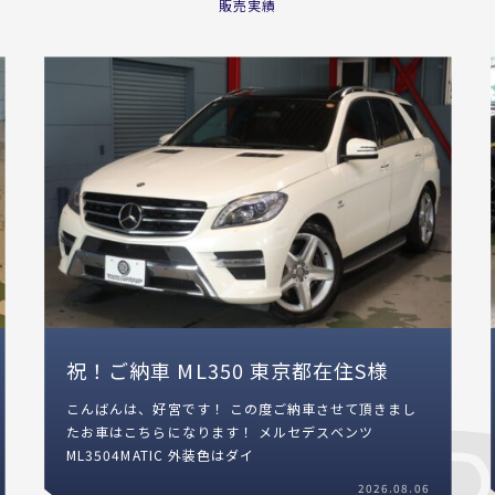
販売実績
！ご納車 ML350 東京都在住S様
祝！ご納
は、好宮です！ この度ご納車させて頂きまし
こんにちは、吉村です！ 
はこちらになります！ メルセデスベンツ
たお車はこちらになりま
ML3504MATIC 外装色はダイ
GLC220
2026.08.06