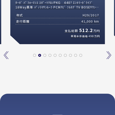
GTS ｽﾎﾟｰﾂｸﾛﾉ&ﾊｲｸﾞﾛｽﾌﾞﾗｯｸｲﾝﾃﾘｱPKG 14Way黒革
ｼｰﾄﾋｰﾀｰ ﾊﾟﾉﾗﾏｻﾝﾙｰﾌ PCMﾅﾋﾞTV Carplay ｽﾎﾟｰﾂｴｸﾞｿﾞ
ｰｽﾄ PDLS＋LEDﾍｯﾄﾞﾗｲﾄ RSｽﾊﾟｲﾀﾞｰ20AW 2年保証付
年式
H30/2018
走行距離
21,000 km
541.3
支払総額
万円
車両本体価格
528
万円