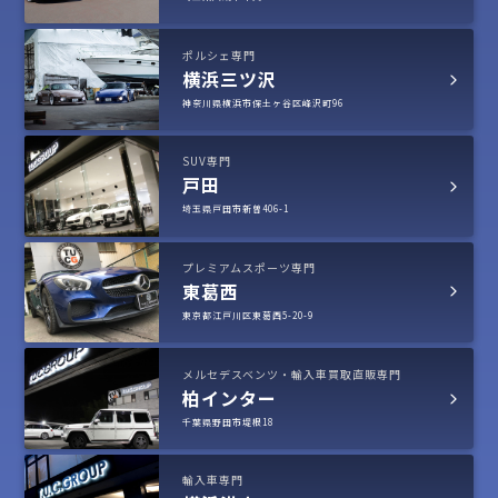
ポルシェ専門
横浜三ツ沢
神奈川県横浜市保土ヶ谷区峰沢町96
SUV専門
戸田
埼玉県戸田市新曽406-1
プレミアムスポーツ専門
東葛西
東京都江戸川区東葛西5-20-9
メルセデスベンツ・輸入車買取直販専門
柏インター
千葉県野田市堤根18
輸入車専門