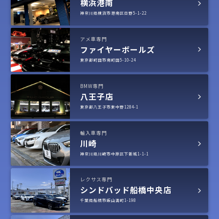
横浜港南
神奈川県横浜市港南区日野5-1-22
アメ車専門
ファイヤーボールズ
東京都町田市南町田5-10-24
BMW専門
八王子店
東京都八王子市東中野1284-1
輸入車専門
川崎
神奈川県川崎市中原区下新城1-1-1
レクサス専門
シンドバッド船橋中央店
千葉県船橋市飯山満町1-198