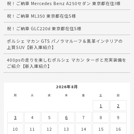
祝！ご納車 Mercedes Benz A250セダン 東京都在住I様
祝！ご納車 ML350 東京都在住S様
祝！ご納車 GLC220d 東京都在住S様
ポルシェ マカン GTS パノラマルーフ＆黒革インテリアの
上質SUV【新入庫紹介】
400psの走りを楽しむポルシェ マカン ターボと充実装備を
ご紹介【新入庫紹介】
2026年8月
月
火
水
木
金
土
日
1
2
3
4
5
6
7
8
9
10
11
12
13
14
15
16