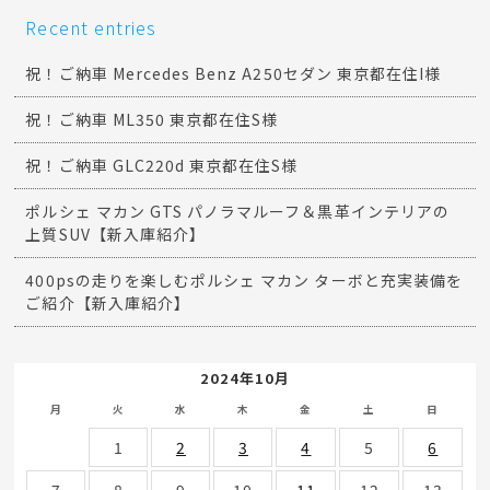
Recent entries
祝！ご納車 Mercedes Benz A250セダン 東京都在住I様
祝！ご納車 ML350 東京都在住S様
祝！ご納車 GLC220d 東京都在住S様
ポルシェ マカン GTS パノラマルーフ＆黒革インテリアの
上質SUV【新入庫紹介】
400psの走りを楽しむポルシェ マカン ターボと充実装備を
ご紹介【新入庫紹介】
2024年10月
月
火
水
木
金
土
日
1
2
3
4
5
6
7
8
9
10
11
12
13