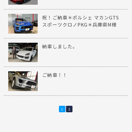
祝！ご納車＊ポルシェ マカンGTS
スポーツクロノPKG＊兵庫県M様
納車しました。
ご納車！！
1
2