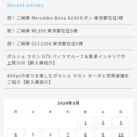
Recent entries
祝！ご納車 Mercedes Benz A250セダン 東京都在住I様
祝！ご納車 ML350 東京都在住S様
祝！ご納車 GLC220d 東京都在住S様
ポルシェ マカン GTS パノラマルーフ＆黒革インテリアの
上質SUV【新入庫紹介】
400psの走りを楽しむポルシェ マカン ターボと充実装備を
ご紹介【新入庫紹介】
2026年5月
月
火
水
木
金
土
日
1
2
3
4
5
6
7
8
9
10