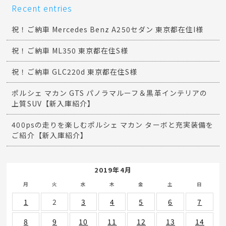
Recent entries
祝！ご納車 Mercedes Benz A250セダン 東京都在住I様
祝！ご納車 ML350 東京都在住S様
祝！ご納車 GLC220d 東京都在住S様
ポルシェ マカン GTS パノラマルーフ＆黒革インテリアの
上質SUV【新入庫紹介】
400psの走りを楽しむポルシェ マカン ターボと充実装備を
ご紹介【新入庫紹介】
2019年4月
月
火
水
木
金
土
日
1
2
3
4
5
6
7
8
9
10
11
12
13
14