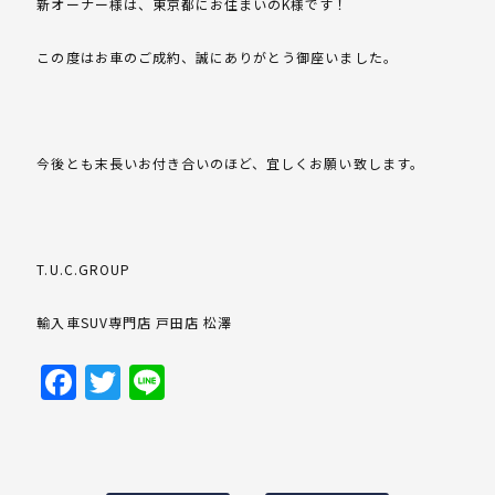
新オーナー様は、東京都にお住まいのK様です！
この度はお車のご成約、誠にありがとう御座いました。
今後とも末長いお付き合いのほど、宜しくお願い致します。
T.U.C.GROUP
輸入車SUV専門店 戸田店 松澤
Facebook
Twitter
Line