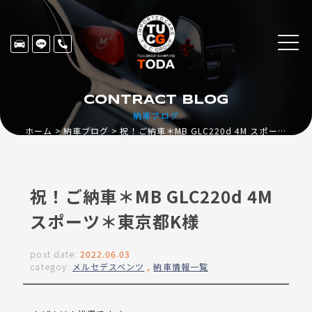
CONTRACT BLOG
納車ブログ
ホーム
納車ブログ
祝！ご納車＊MB GLC220d 4M スポーツ＊東京都K様
祝！ご納車＊MB GLC220d 4M
スポーツ＊東京都K様
post date:
2022.06.03
categoy:
メルセデスベンツ
,
納車情報一覧