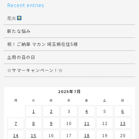
Recent entries
花火
新たな悩み
祝！ご納車 マカン 埼玉県在住S様
土用の丑の日
☆サマーキャンペーン！☆
2025年7月
月
火
水
木
金
土
日
1
2
3
4
5
6
7
8
9
10
11
12
13
14
15
16
17
18
19
20