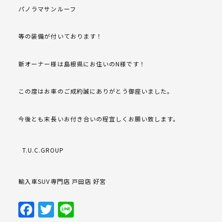
パノラマサンルーフ
等の装備が付いております！
新オーナー様は島根県にお住いの
N
様です！
この度はお車のご成約誠にありがとう御座いました。
今後とも末長いお付き合いの程宜しくお願い致します。
T.U.C.GROUP
輸入車
SUV
専門店
戸田店
好宮
Facebook
Twitter
Line