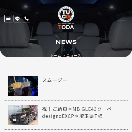
NEWS
ニュース
ホーム
ニュース
スムージー
祝！ご納車＊MB GLE43クーペ
designoEXCP＊埼玉県T様