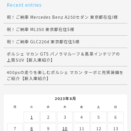
Recent entries
祝！ご納車 Mercedes Benz A250セダン 東京都在住I様
祝！ご納車 ML350 東京都在住S様
祝！ご納車 GLC220d 東京都在住S様
ポルシェ マカン GTS パノラマルーフ＆黒革インテリアの
上質SUV【新入庫紹介】
400psの走りを楽しむポルシェ マカン ターボと充実装備を
ご紹介【新入庫紹介】
2023年8月
月
火
水
木
金
土
日
1
2
3
4
5
6
7
8
9
10
11
12
13