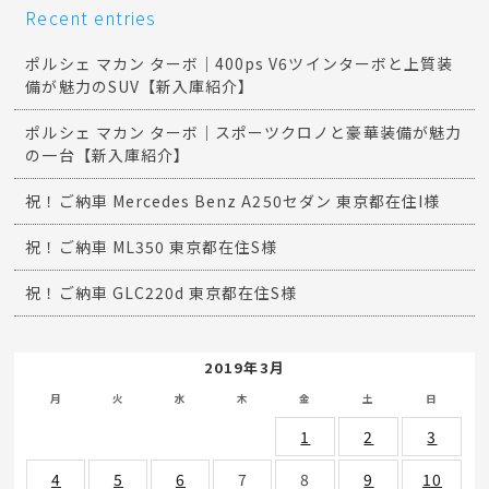
Recent entries
ポルシェ マカン ターボ｜400ps V6ツインターボと上質装
備が魅力のSUV【新入庫紹介】
ポルシェ マカン ターボ｜スポーツクロノと豪華装備が魅力
の一台【新入庫紹介】
祝！ご納車 Mercedes Benz A250セダン 東京都在住I様
祝！ご納車 ML350 東京都在住S様
祝！ご納車 GLC220d 東京都在住S様
2019年3月
月
火
水
木
金
土
日
1
2
3
4
5
6
7
8
9
10