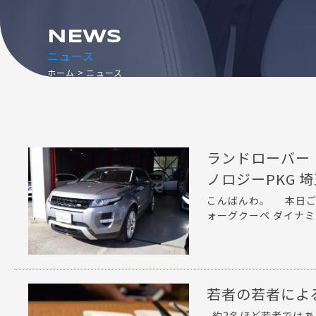
NEWS
ニュース
ホーム
ニュース
ランドローバー 
ノロジーPKG 
こんばんわ。 本日ご
ォーグクーペ ダイナミッ
若者の若者によ
約2名ほど若者ではあ