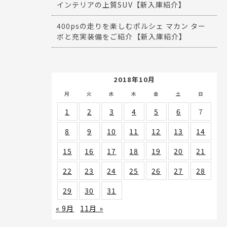
インテリアの上質SUV【新入庫紹介】
400psの走りを楽しむポルシェ マカン ター
ボと充実装備をご紹介【新入庫紹介】
2018年10月
月
火
水
木
金
土
日
1
2
3
4
5
6
7
8
9
10
11
12
13
14
15
16
17
18
19
20
21
22
23
24
25
26
27
28
29
30
31
« 9月
11月 »