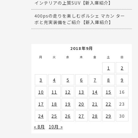
インテリアの上質SUV【新入庫紹介】
400psの走りを楽しむポルシェ マカン ター
ボと充実装備をご紹介【新入庫紹介】
2018年9月
月
火
水
木
金
土
日
1
2
3
4
5
6
7
8
9
10
11
12
13
14
15
16
17
18
19
20
21
22
23
24
25
26
27
28
29
30
« 8月
10月 »