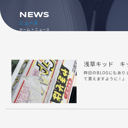
NEWS
ニュース
ホーム
ニュース
浅草キッド キ
昨日のBLOGにもあ
て貰えますように！』 