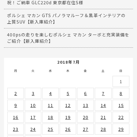
祝！ご納車 GLC220d 東京都在住S様
ポルシェ マカン GTS パノラマルーフ＆黒革インテリアの
上質SUV【新入庫紹介】
400psの走りを楽しむポルシェ マカン ターボと充実装備を
ご紹介【新入庫紹介】
2018年7月
月
火
水
木
金
土
日
1
2
3
4
5
6
7
8
9
10
11
12
13
14
15
16
17
18
19
20
21
22
23
24
25
26
27
28
29