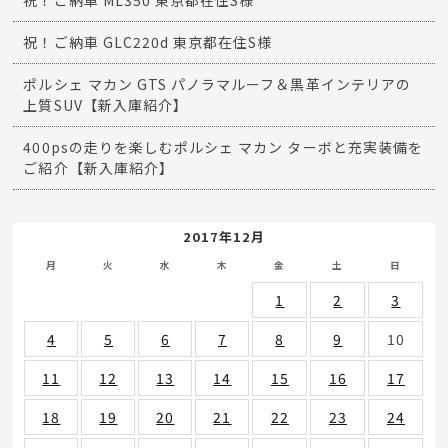
祝！ご納車 ML350 東京都在住S様
祝！ご納車 GLC220d 東京都在住S様
ポルシェ マカン GTS パノラマルーフ＆黒革インテリアの
上質SUV【新入庫紹介】
400psの走りを楽しむポルシェ マカン ターボと充実装備を
ご紹介【新入庫紹介】
2017年12月
月
火
水
木
金
土
日
1
2
3
4
5
6
7
8
9
10
11
12
13
14
15
16
17
18
19
20
21
22
23
24