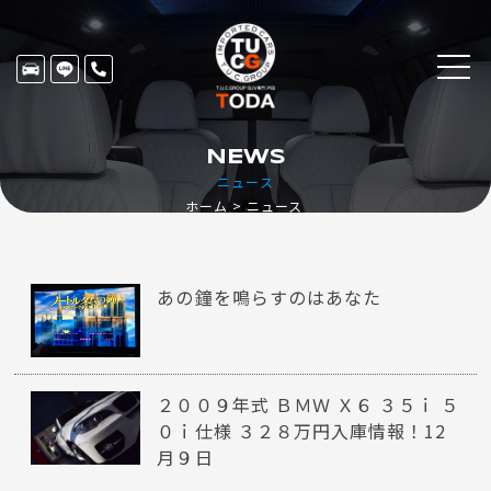
NEWS
ニュース
ホーム
ニュース
あの鐘を鳴らすのはあなた
２００９年式 ＢＭＷ Ｘ６ ３５ｉ ５
０ｉ仕様 ３２８万円入庫情報！12
月９日