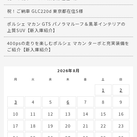
祝！ご納車 GLC220d 東京都在住S様
ポルシェ マカン GTS パノラマルーフ＆黒革インテリアの
上質SUV【新入庫紹介】
400psの走りを楽しむポルシェ マカン ターボと充実装備を
ご紹介【新入庫紹介】
2026年8月
月
火
水
木
金
土
日
1
2
3
4
5
6
7
8
9
10
11
12
13
14
15
16
17
18
19
20
21
22
23