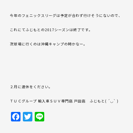
今年のフェニックスリーグは予定が合わず行けそうにないので、
これにてふじもとの2017シーズンは終了です。
次球場に行くのは沖縄キャンプの時かなー。
２月に連休をください。
ＴＵＣグループ 輸入車ＳＵＶ専門店 戸田店 ふじもと( ´◡` )
Facebook
Twitter
Line