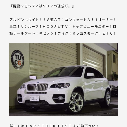
『躍動するシティ派ＳＵＶの理想形。』
アルピンホワイト！！８速ＡＴ！コンフォートＡ！１オーナー！
黒革！サンルーフ！ＨＤＤナビＴＶ！トップビューモニター！自
動テールゲート！キセノン！フォグ！Ｒ５面スモーク！ＥＴＣ！
詳しくは ＣＡＲ ＳＴＯＣＫ ＬＩＳＴ をご覧下さい♪