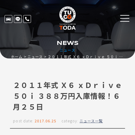
NEWS
ニュース
ホーム
ニュース
２０１１年式 Ｘ６ ｘＤｒｉｖｅ ５０ｉ ３８８万円入庫情報！６月２５日
２０１１年式 Ｘ６ ｘＤｒｉｖｅ
５０ｉ ３８８万円入庫情報！６
月２５日
post date:
2017.06.25
categoy:
ニュース一覧