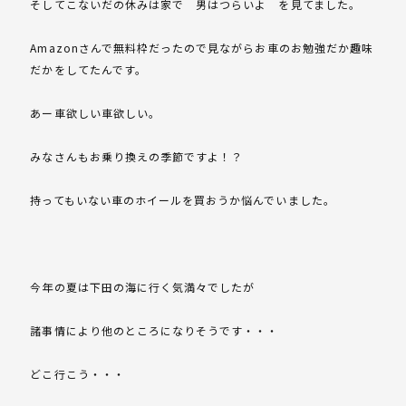
そしてこないだの休みは家で 男はつらいよ を見てました。
Amazonさんで無料枠だったので見ながらお車のお勉強だか趣味
だかをしてたんです。
あー車欲しい車欲しい。
みなさんもお乗り換えの季節ですよ！？
持ってもいない車のホイールを買おうか悩んでいました。
今年の夏は下田の海に行く気満々でしたが
諸事情により他のところになりそうです・・・
どこ行こう・・・