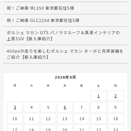
祝！ご納車 ML350 東京都在住S様
祝！ご納車 GLC220d 東京都在住S様
ポルシェ マカン GTS パノラマルーフ＆黒革インテリアの
上質SUV【新入庫紹介】
400psの走りを楽しむポルシェ マカン ターボと充実装備を
ご紹介【新入庫紹介】
2026年8月
月
火
水
木
金
土
日
1
2
3
4
5
6
7
8
9
10
11
12
13
14
15
16
17
18
19
20
21
22
23