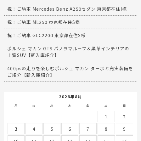
祝！ご納車 Mercedes Benz A250セダン 東京都在住I様
祝！ご納車 ML350 東京都在住S様
祝！ご納車 GLC220d 東京都在住S様
ポルシェ マカン GTS パノラマルーフ＆黒革インテリアの
上質SUV【新入庫紹介】
400psの走りを楽しむポルシェ マカン ターボと充実装備を
ご紹介【新入庫紹介】
2026年8月
月
火
水
木
金
土
日
1
2
3
4
5
6
7
8
9