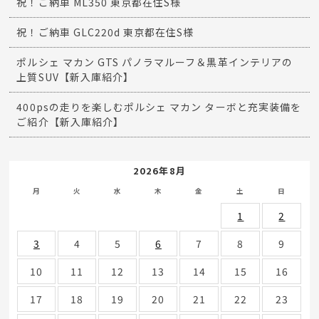
祝！ご納車 ML350 東京都在住S様
祝！ご納車 GLC220d 東京都在住S様
ポルシェ マカン GTS パノラマルーフ＆黒革インテリアの
上質SUV【新入庫紹介】
400psの走りを楽しむポルシェ マカン ターボと充実装備を
ご紹介【新入庫紹介】
2026年8月
月
火
水
木
金
土
日
1
2
3
4
5
6
7
8
9
10
11
12
13
14
15
16
17
18
19
20
21
22
23