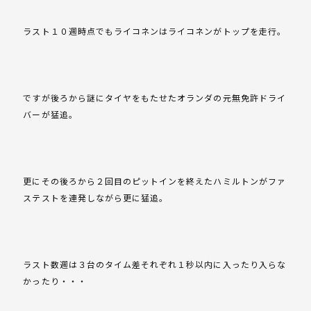
ラスト１０週時点でもライコネンはライコネンがトップを走行。
ですが後ろから謎にタイヤをもたせたオランダの元無免許ドライ
バーが猛追。
更にその後ろから２回目のピットインを終えたハミルトンがファ
ステストを連発しながら更に猛追。
ラスト数週は３台のタイム差それぞれ１秒以内に入ったり入らな
かったり・・・