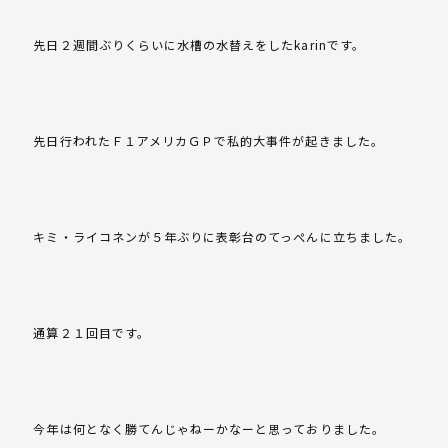
先日２週間ぶりくらいに水槽の水替えをしたkarinです。
先日行われたＦ１アメリカＧＰで私的大事件が起きました。
キミ・ライコネンが５年ぶりに表彰台のてっぺんに立ちました。
通算２１回目です。
今年は何となく勝てんじゃねーかなーと思っておりました。