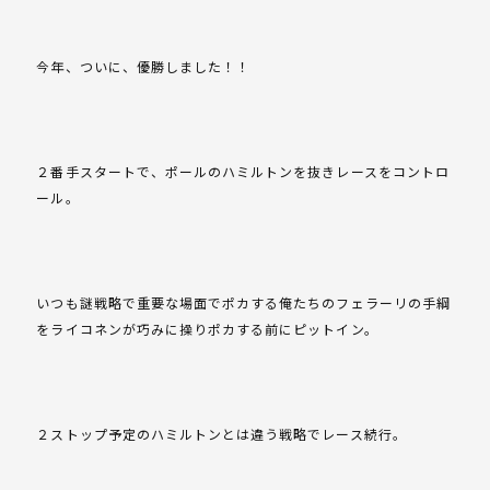
今年、ついに、優勝しました！！
２番手スタートで、ポールのハミルトンを抜きレースをコントロ
ール。
いつも謎戦略で重要な場面でポカする俺たちのフェラーリの手綱
をライコネンが巧みに操りポカする前にピットイン。
２ストップ予定のハミルトンとは違う戦略でレース続行。