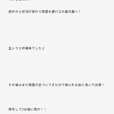
途中から状況が変わり雨雲を避け江の島方面へ！
生シラス丼美味でした♪
その後はまた雨雲が近づいてきたので降られる前に急いで出発！
帰宅して5分後に雨が！！