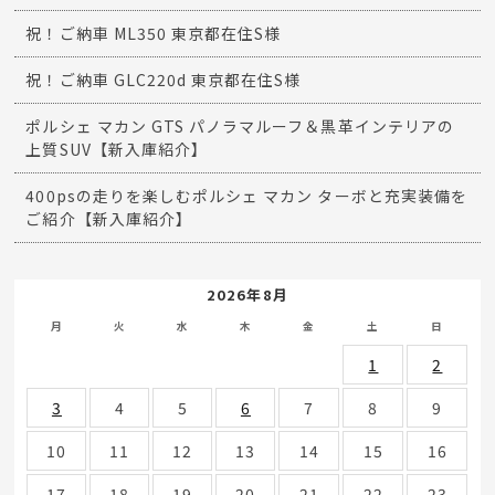
祝！ご納車 ML350 東京都在住S様
祝！ご納車 GLC220d 東京都在住S様
ポルシェ マカン GTS パノラマルーフ＆黒革インテリアの
上質SUV【新入庫紹介】
400psの走りを楽しむポルシェ マカン ターボと充実装備を
ご紹介【新入庫紹介】
2026年8月
月
火
水
木
金
土
日
1
2
3
4
5
6
7
8
9
10
11
12
13
14
15
16
17
18
19
20
21
22
23