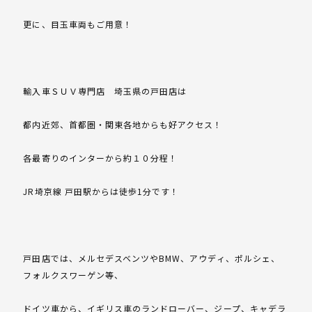
更に、目玉車両もご用意！
輸入車ＳＵＶ専門店 埼玉県の戸田店は
都内近郊、首都圏・関東各地からも好アクセス！
各最寄りのインターから約１０分程！
JR埼京線 戸田駅からは徒歩1分です！
戸田店では、メルセデスベンツやBMW、アウディ、ポルシェ、
フォルクスワーゲン等、
ドイツ車から、イギリス車のランドローバー、ジープ、キャデラ