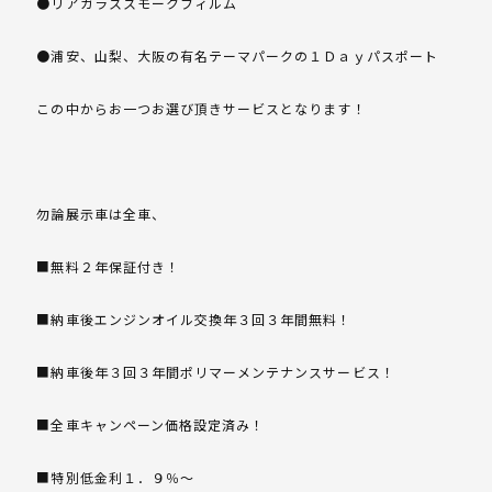
●リアガラススモークフィルム
●浦安、山梨、大阪の有名テーマパークの１Ｄａｙパスポート
この中からお一つお選び頂きサービスとなります！
勿論展示車は全車、
■無料２年保証付き！
■納車後エンジンオイル交換年３回３年間無料！
■納車後年３回３年間ポリマーメンテナンスサービス！
■全車キャンペーン価格設定済み！
■特別低金利１．９％～