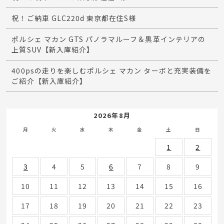
祝！ご納車 GLC220d 東京都在住S様
ポルシェ マカン GTS パノラマルーフ＆黒革インテリアの
上質SUV【新入庫紹介】
400psの走りを楽しむポルシェ マカン ターボと充実装備を
ご紹介【新入庫紹介】
2026年8月
月
火
水
木
金
土
日
1
2
3
4
5
6
7
8
9
10
11
12
13
14
15
16
17
18
19
20
21
22
23