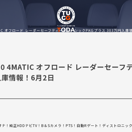
MATIC オフロード レーダーセーフティー＆ベーシックPKGプラス 303万円入庫
50 4MATIC オフロード レーダーセーフ
入庫情報！6月2日
ナ！純正HDDナビTV！B＆Sカメラ！PTS！自動Rゲート！ディストロニッ