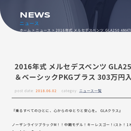
NEWS
ニュース
ホーム
ニュース
2016年式 メルセデスベンツ GLA250 4
2016年式 メルセデスベンツ GLA2
＆ベーシックPKGプラス 303万円
post date:
2018.06.02
categoy:
ニュース一覧
『乗るすべてのひとに、心からのゆとりと安心を。 GLAクラス』
ノーザンライツブラックM！！中期モデル！キーレスゴー！iスト！1オ