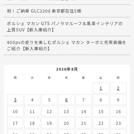
祝！ご納車 GLC220d 東京都在住S様
ポルシェ マカン GTS パノラマルーフ＆黒革インテリアの
上質SUV【新入庫紹介】
400psの走りを楽しむポルシェ マカン ターボと充実装備を
ご紹介【新入庫紹介】
2026年8月
月
火
水
木
金
土
日
1
2
3
4
5
6
7
8
9
10
11
12
13
14
15
16
17
18
19
20
21
22
23