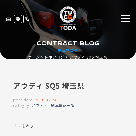
CONTRACT BLOG
納車ブログ
ホーム
納車ブログ
アウディ SQ5 埼玉県
アウディ SQ5 埼玉県
post date:
2018.05.24
categoy:
アウディ
,
納車情報一覧
こんにちわ♪