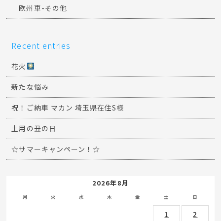
欧州車-その他
Recent entries
花火
新たな悩み
祝！ご納車 マカン 埼玉県在住S様
土用の丑の日
☆サマーキャンペーン！☆
2026年8月
月
火
水
木
金
土
日
1
2