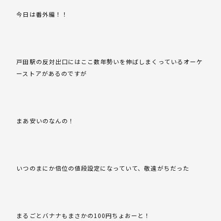
今日は番外編！！
戸田駅の反対出口にはここ数年勢いを伸ばしまくっているオーケ
ーストアがあるのですが
まあ安いのなんの！
いつのまにか倍位の値段設定になっていて、敬遠がちだった
まるごとバナナもまさかの100円ちょおーと！