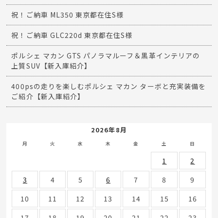
祝！ご納車 ML350 東京都在住S様
祝！ご納車 GLC220d 東京都在住S様
ポルシェ マカン GTS パノラマルーフ＆黒革インテリアの
上質SUV【新入庫紹介】
400psの走りを楽しむポルシェ マカン ターボと充実装備を
ご紹介【新入庫紹介】
2026年8月
月
火
水
木
金
土
日
1
2
3
4
5
6
7
8
9
10
11
12
13
14
15
16
17
18
19
20
21
22
23