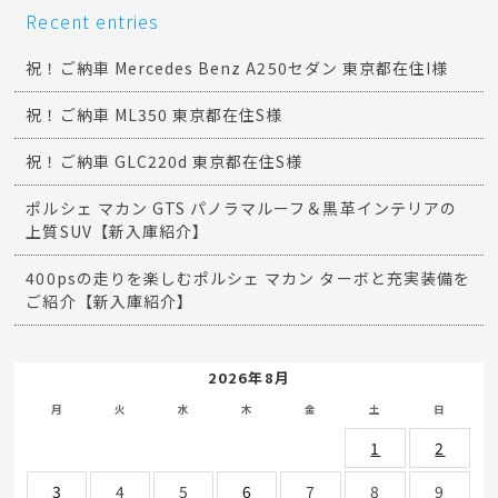
Recent entries
祝！ご納車 Mercedes Benz A250セダン 東京都在住I様
祝！ご納車 ML350 東京都在住S様
祝！ご納車 GLC220d 東京都在住S様
ポルシェ マカン GTS パノラマルーフ＆黒革インテリアの
上質SUV【新入庫紹介】
400psの走りを楽しむポルシェ マカン ターボと充実装備を
ご紹介【新入庫紹介】
2026年8月
月
火
水
木
金
土
日
1
2
3
4
5
6
7
8
9