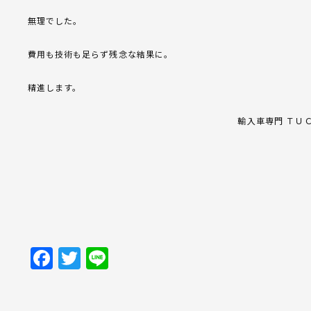
無理でした。
費用も技術も足らず残念な結果に。
精進します。
輸入車専門 ＴＵ
Facebook
Twitter
Line