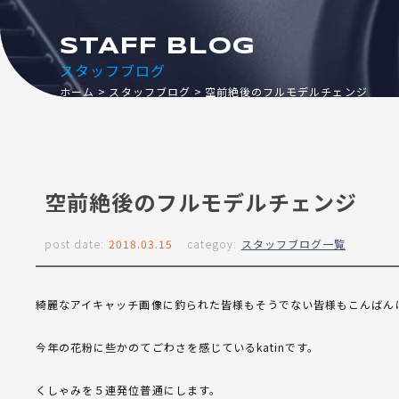
STAFF BLOG
スタッフブログ
ホーム
スタッフブログ
空前絶後のフルモデルチェンジ
空前絶後のフルモデルチェンジ
post date:
2018.03.15
categoy:
スタッフブログ一覧
綺麗なアイキャッチ画像に釣られた皆様もそうでない皆様もこんばん
今年の花粉に些かのてごわさを感じているkatinです。
くしゃみを５連発位普通にします。