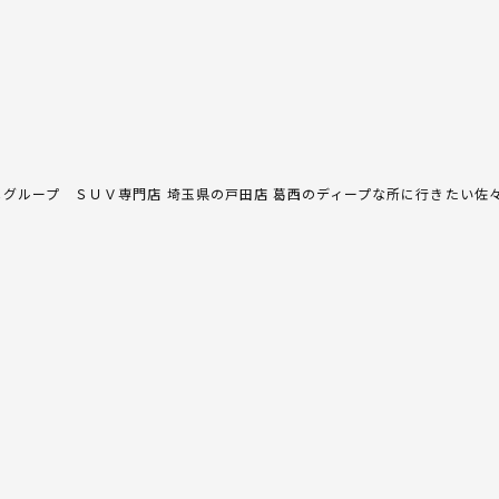
Ｃグループ ＳＵＶ専門店 埼玉県の戸田店 葛西のディープな所に行きたい佐