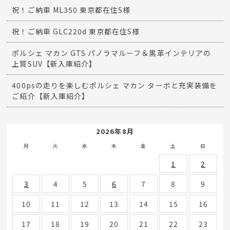
祝！ご納車 ML350 東京都在住S様
祝！ご納車 GLC220d 東京都在住S様
ポルシェ マカン GTS パノラマルーフ＆黒革インテリアの
上質SUV【新入庫紹介】
400psの走りを楽しむポルシェ マカン ターボと充実装備を
ご紹介【新入庫紹介】
2026年8月
月
火
水
木
金
土
日
1
2
3
4
5
6
7
8
9
10
11
12
13
14
15
16
17
18
19
20
21
22
23