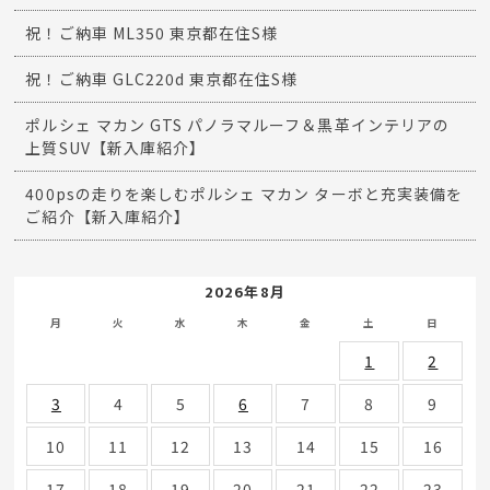
祝！ご納車 ML350 東京都在住S様
祝！ご納車 GLC220d 東京都在住S様
ポルシェ マカン GTS パノラマルーフ＆黒革インテリアの
上質SUV【新入庫紹介】
400psの走りを楽しむポルシェ マカン ターボと充実装備を
ご紹介【新入庫紹介】
2026年8月
月
火
水
木
金
土
日
1
2
3
4
5
6
7
8
9
10
11
12
13
14
15
16
17
18
19
20
21
22
23