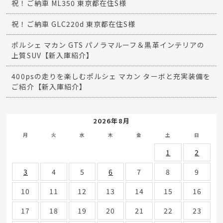
祝！ご納車 ML350 東京都在住S様
祝！ご納車 GLC220d 東京都在住S様
ポルシェ マカン GTS パノラマルーフ＆黒革インテリアの
上質SUV【新入庫紹介】
400psの走りを楽しむポルシェ マカン ターボと充実装備を
ご紹介【新入庫紹介】
2026年8月
月
火
水
木
金
土
日
1
2
3
4
5
6
7
8
9
10
11
12
13
14
15
16
17
18
19
20
21
22
23