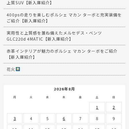
上質SUV【新入庫紹介】
400psの走りを楽しむポルシェ マカン ターボと充実装備を
ご紹介【新入庫紹介】
実用性と上質感を兼ね備えたメルセデス・ベンツ
GLC220d 4MATIC【新入庫紹介】
赤革インテリアが魅力のポルシェ マカン ターボをご紹介
【新入庫紹介】
花火
2026年8月
月
火
水
木
金
土
日
1
2
3
4
5
6
7
8
9