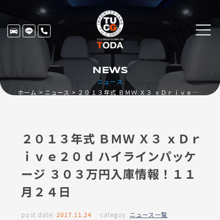
NEWS
ニュース
ホーム
ニュース
２０１３年式 ＢＭＷ Ｘ３ ｘＤｒｉｖｅ２０ｄ ハイラインパッケージ ３０３万円入庫情報！１１月２４日
２０１３年式 ＢＭＷ Ｘ３ ｘＤｒ
ｉｖｅ２０ｄ ハイラインパッケ
ージ ３０３万円入庫情報！１１
月２４日
post date:
2017.11.24
categoy:
ニュース一覧