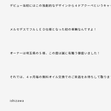
デビュー当初にはこの独創的なデザインから４ドアクーペというキャ
メルセデスでフルＬＥＤ仕様となった初の車輛なんですよ！
オーナーは埼玉県のＳ様、この度は誠に有難う御座いました！
それでは、４ヶ月毎の無料オイル交換でのご来店をお待ちして取りま
ishizawa