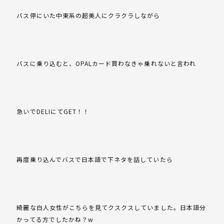
バス停にいた中東系の超美人にクラクラしながら
バスに乗り込むと、OPALカード買わなきゃ乗れないと言われ
急いでDELIにてGET！！
再度乗り込んでバスで日本語で下ネタを話していたら
綺麗な白人女性がこちらを見てクスクスしていました。日本語分
かってる方でしたかね？w