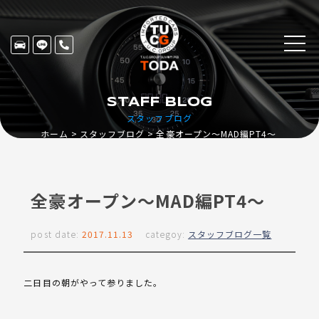
STAFF BLOG
スタッフブログ
ホーム
スタッフブログ
全豪オープン～MAD編PT4～
全豪オープン～MAD編PT4～
post date:
2017.11.13
categoy:
スタッフブログ一覧
二日目の朝がやって参りました。