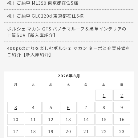
祝！ご納車 ML350 東京都在住S様
祝！ご納車 GLC220d 東京都在住S様
ポルシェ マカン GTS パノラマルーフ＆黒革インテリアの
上質SUV【新入庫紹介】
400psの走りを楽しむポルシェ マカン ターボと充実装備を
ご紹介【新入庫紹介】
2026年8月
月
火
水
木
金
土
日
1
2
3
4
5
6
7
8
9
10
11
12
13
14
15
16
17
18
19
20
21
22
23