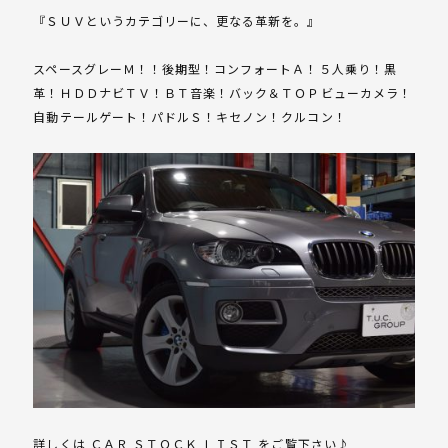
『ＳＵＶというカテゴリーに、更なる革新を。』
スペースグレーＭ！！後期型！コンフォートＡ！５人乗り！黒
革！ＨＤＤナビＴＶ！ＢＴ音楽！バック＆ＴＯＰビューカメラ！
自動テールゲート！パドルＳ！キセノン！クルコン！
詳しくは ＣＡＲ ＳＴＯＣＫ ＬＩＳＴ をご覧下さい♪