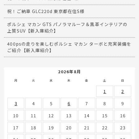
祝！ご納車 GLC220d 東京都在住S様
ポルシェ マカン GTS パノラマルーフ＆黒革インテリアの
上質SUV【新入庫紹介】
400psの走りを楽しむポルシェ マカン ターボと充実装備を
ご紹介【新入庫紹介】
2026年8月
月
火
水
木
金
土
日
1
2
3
4
5
6
7
8
9
10
11
12
13
14
15
16
17
18
19
20
21
22
23