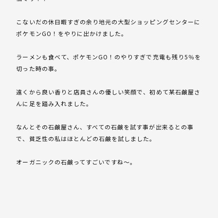
こないだの休日暇すぎの余り地元の大型ショッピングセンターに
ポケモンGO！をやりに出かけました。
ラーメンも食べて、ポケモンGO！のやりすぎで充電も残り5％を
切った時の事。
遠くから良い香りと店員さんの優しい笑顔で、初めて某石鹸屋さ
んに足を踏み入れました。
なんとその石鹸屋さん、すべての石鹸を試す事が出来るとの事
で、貧乏性の私はほとんどの石鹸を試しました。
オーガニックの石鹸ってすごいですね～。