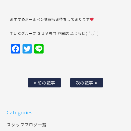
おすすめボールペン情報もお待ちしております
ＴＵＣグループ ＳＵＶ専門 戸田店 ふじもと( ´◡` )
Facebook
Twitter
Line
前の記事
次の記事
Categories
スタッフブログ一覧