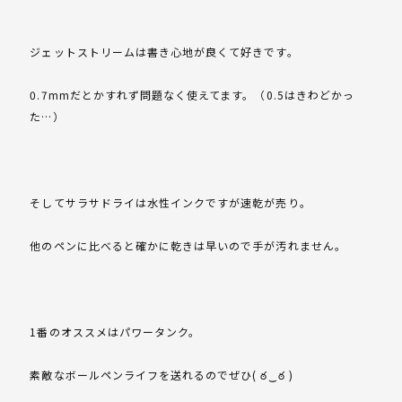
ジェットストリームは書き心地が良くて好きです。
0.7mmだとかすれず問題なく使えてます。（0.5はきわどかっ
た…）
そしてサラサドライは水性インクですが速乾が売り。
他のペンに比べると確かに乾きは早いので手が汚れません。
1番のオススメはパワータンク。
素敵なボールペンライフを送れるのでぜひ( ఠ‿ఠ )